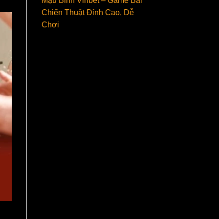
Mậu Binh Vinbet – Game Bài
Chiến Thuật Đỉnh Cao, Dễ
Chơi