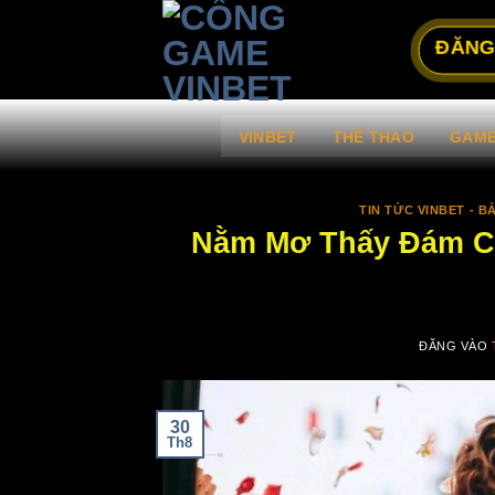
Bỏ
qua
ĐĂNG
nội
dung
VINBET
THỂ THAO
GAME
TIN TỨC VINBET - 
Nằm Mơ Thấy Đám Cư
ĐĂNG VÀO
30
Th8