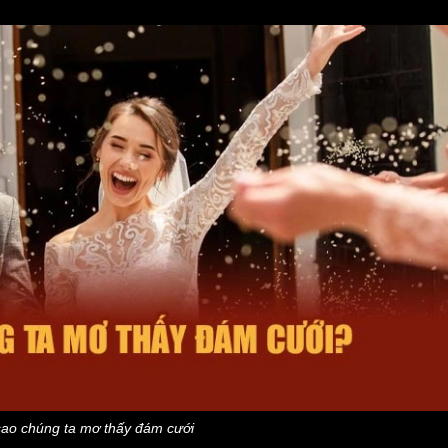
sao chúng ta mơ thấy đám cưới