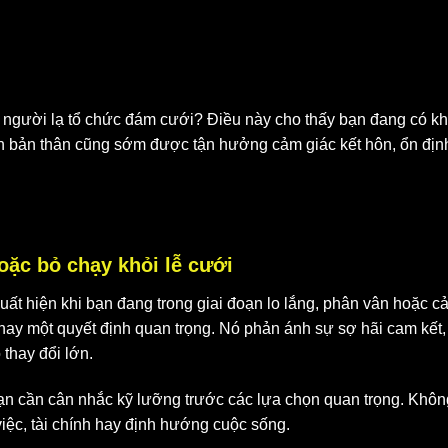
 người lạ tổ chức đám cưới? Điều này cho thấy bạn đang có kh
 bản thân cũng sớm được tận hưởng cảm giác kết hôn, ổn địn
ặc bỏ chạy khỏi lễ cưới
ất hiện khi bạn đang trong giai đoạn lo lắng, phân vân hoặc c
hay một quyết định quan trọng. Nó phản ánh sự sợ hãi cam kết,
thay đổi lớn.
ạn cần cân nhắc kỹ lưỡng trước các lựa chọn quan trọng. Khôn
iệc, tài chính hay định hướng cuộc sống.