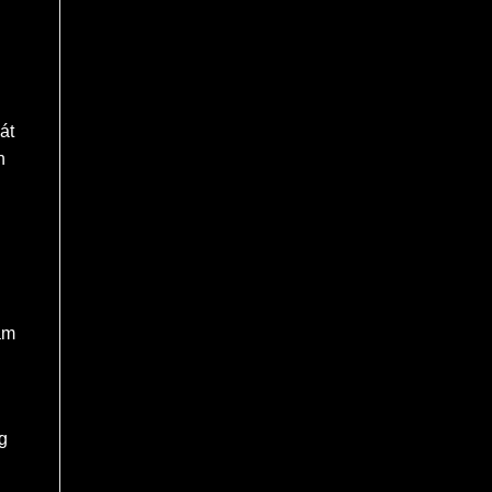
át
h
ảm
g