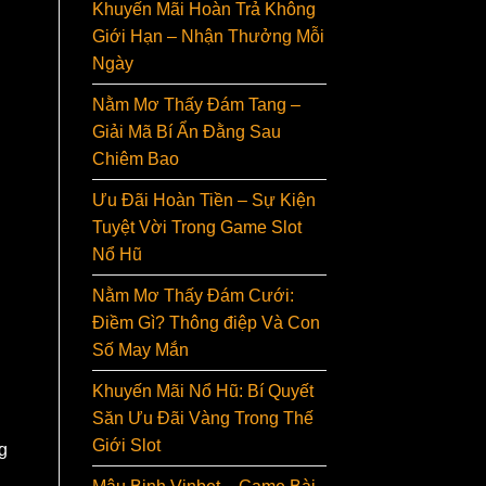
Khuyến Mãi Hoàn Trả Không
Giới Hạn – Nhận Thưởng Mỗi
Ngày
Nằm Mơ Thấy Đám Tang –
Giải Mã Bí Ẩn Đằng Sau
Chiêm Bao
Ưu Đãi Hoàn Tiền – Sự Kiện
Tuyệt Vời Trong Game Slot
Nổ Hũ
Nằm Mơ Thấy Đám Cưới:
Điềm Gì? Thông điệp Và Con
Số May Mắn
Khuyến Mãi Nổ Hũ: Bí Quyết
Săn Ưu Đãi Vàng Trong Thế
n
Giới Slot
g