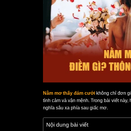
Nằm mơ thấy đám cưới
không chỉ đơn gi
tình cảm và vận mệnh. Trong bài viết này, 
nghĩa sâu xa phía sau giấc mơ.
Nội dung bài viết