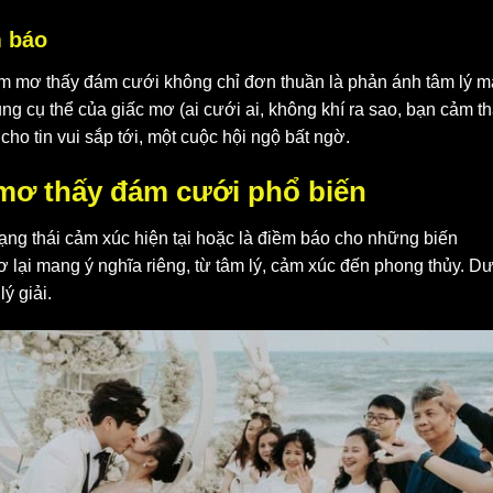
m báo
 mơ thấy đám cưới không chỉ đơn thuần là phản ánh tâm lý m
ng cụ thể của giấc mơ (ai cưới ai, không khí ra sao, bạn cảm t
cho tin vui sắp tới, một cuộc hội ngộ bất ngờ.
m mơ thấy đám cưới phổ biến
ạng thái cảm xúc hiện tại hoặc là điềm báo cho những biến
 lại mang ý nghĩa riêng, từ tâm lý, cảm xúc đến phong thủy. D
ý giải.