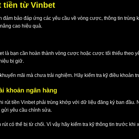
t tiền từ Vinbet
cần đảm bảo đáp ứng các yêu cầu về vòng cược, thông tin trùng 
à nâng cao hiệu quả.
nbet là bạn cần hoàn thành vòng cược hoặc cược tối thiểu theo
hiệu bị giữ.
 khuyến mãi mà chưa trải nghiệm. Hãy kiểm tra kỹ điều khoản tr
tài khoản ngân hàng
 rút tiền Vinbet phải trùng khớp với dữ liệu đăng ký ban đầu. N
n gửi yêu cầu chỉnh sửa.
út có thể bị từ chối. Vì vậy hãy kiểm tra kỹ thông tin trước khi 