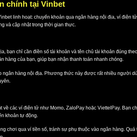
 chính tại Vinbet
inbet linh hoạt: chuyển khoản qua ngân hàng nội địa, ví điện t
g và cập nhật trong thời gian thực.
ịa, bạn chỉ cần điền số tài khoản và tên chủ tài khoản đúng the
ngân hàng của bạn, giúp bạn nhận thanh toán nhanh chóng.
heo ngân hàng nội địa. Phương thức này được rất nhiều người dùn
uyên.
 về các ví điện tử như Momo, ZaloPay hoặc ViettelPay. Bạn chỉ 
ển khoản tự động.
g chơi qua ví tiền số, tránh sự phụ thuộc vào ngân hàng. Quá tr
n.