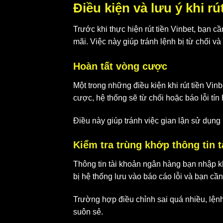
Điều kiện và lưu ý khi rú
Trước khi thực hiện rút tiền Vinbet, bạn 
mãi. Việc này giúp tránh lệnh bị từ chối v
Hoàn tất vòng cược
Một trong những điều kiện khi rút tiền Vi
cược, hệ thống sẽ từ chối hoặc báo lỗi tín 
Điều này giúp tránh việc gian lận sử dụng
Kiểm tra trùng khớp thông tin 
Thông tin tài khoản ngân hàng bạn nhập khi
bị hệ thống lưu vào báo cáo lỗi và bạn cầ
Trường hợp điều chỉnh sai quá nhiều, lệnh r
suôn sẻ.