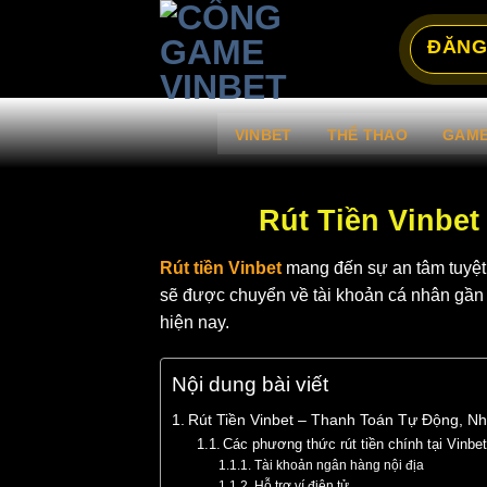
Bỏ
qua
ĐĂNG
nội
dung
VINBET
THỂ THAO
GAME
Rút Tiền Vinbe
Rút tiền Vinbet
mang đến sự an tâm tuyệt đ
sẽ được chuyển về tài khoản cá nhân gần
hiện nay.
Nội dung bài viết
Rút Tiền Vinbet – Thanh Toán Tự Động, 
Các phương thức rút tiền chính tại Vinbe
Tài khoản ngân hàng nội địa
Hỗ trợ ví điện tử