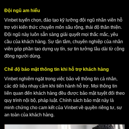
Đội ngũ am hiểu
Vinbet tuyển chọn, đào tạo kỹ lưỡng đội ngũ nhân viên hỗ
trợ với kiến thức chuyên môn sâu rộng, thái độ thân thiện.
Đội ngũ này luôn sẵn sàng giải quyết mọi thắc mắc, yêu
cầu của khách hàng. Sự tận tâm, chuyên nghiệp của nhân
viên góp phần tạo dựng uy tín, sự tin tưởng lâu dài từ cộng
đồng người dùng.
Chế độ bảo mật thông tin khi hỗ trợ khách hàng
Vinbet nghiêm ngặt trong việc bảo vệ thông tin cá nhân,
các dữ liệu nhạy cảm khi tiến hành hỗ trợ. Mọi thông tin
liên quan đến khách hàng đều được bảo mật tuyệt đối theo
quy trình nội bộ, pháp luật. Chính sách bảo mật này là
minh chứng cho cam kết của Vinbet về quyền riêng tư, sự
an toàn của khách hàng.