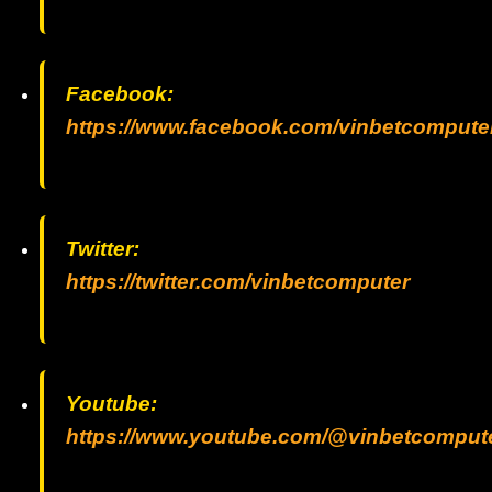
Facebook:
https://www.facebook.com/vinbetcomputer
Twitter:
https://twitter.com/vinbetcomputer
Youtube:
https://www.youtube.com/@vinbetcomput