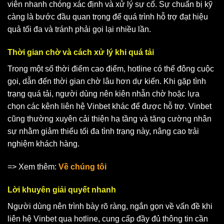
viên nhanh chóng xác định và xử lý sự cố. Sự chuẩn bị kỹ
càng là bước đầu quan trọng để quá trình hỗ trợ đạt hiệu
quả tối đa và tránh phải gọi lại nhiều lần.
Thời gian chờ và cách xử lý khi quá tải
Trong một số thời điểm cao điểm, hotline có thể đông cuộc
gọi, dẫn đến thời gian chờ lâu hơn dự kiến. Khi gặp tình
trạng quá tải, người dùng nên kiên nhẫn chờ hoặc lựa
chọn các kênh liên hệ Vinbet khác để được hỗ trợ. Vinbet
cũng thường xuyên cải thiện hạ tầng và tăng cường nhân
sự nhằm giảm thiểu tối đa tình trạng này, nâng cao trải
nghiệm khách hàng.
=> Xem thêm:
Về chúng tôi
Lời khuyên giải quyết nhanh
Người dùng nên trình bày rõ ràng, ngắn gọn về vấn đề khi
liên hệ Vinbet qua hotline, cung cấp đầy đủ thông tin cần