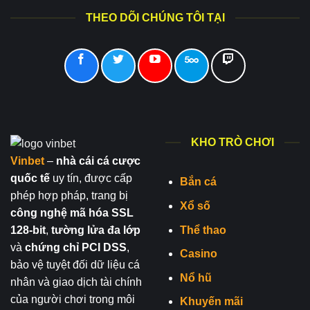
THEO DÕI CHÚNG TÔI TẠI
KHO TRÒ CHƠI
Vinbet
–
nhà cái cá cược
quốc tế
uy tín, được cấp
Bắn cá
phép hợp pháp, trang bị
Xổ số
công nghệ mã hóa SSL
Thể thao
128-bit
,
tường lửa đa lớp
và
chứng chỉ PCI DSS
,
Casino
bảo vệ tuyệt đối dữ liệu cá
Nổ hũ
nhân và giao dịch tài chính
của người chơi trong môi
Khuyến mãi