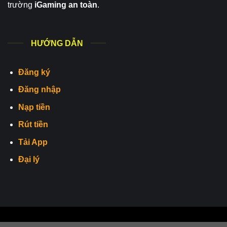
trường
iGaming an toàn
.
HƯỚNG DẪN
Đăng ký
Đăng nhập
Nạp tiền
Rút tiền
Tải App
Đại lý