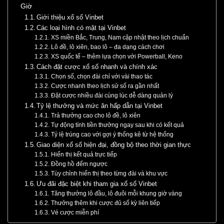
Giờ
Giới thiệu xổ số Vinbet
Các loại hình có mặt tại Vinbet
XS miền Bắc, Trung, Nam cập nhật theo lịch chuẩn
Lô đề, lô xiên, bao lô – đa dạng cách chơi
XS quốc tế – thêm lựa chọn với Powerball, Keno
Cách đặt cược xổ số nhanh và chính xác
Chọn số, chọn đài chỉ với vài thao tác
Cược nhanh theo lịch sử số ra gần nhất
Đặt cược nhiều đài cùng lúc dễ dàng quản lý
Tỷ lệ thưởng và mức ăn hấp dẫn tại Vinbet
Trả thưởng cao cho lô đề, lô xiên
Tự động tính tiền thưởng ngay sau khi có kết quả
Tỷ lệ trúng cao với gợi ý thống kê từ hệ thống
Giao diện xổ số hiện đại, đồng bộ theo thời gian thực
Hiển thị kết quả trực tiếp
Đồng hồ đếm ngược
Tùy chỉnh hiển thị theo từng đài và khu vực
Ưu đãi đặc biệt khi tham gia xổ số Vinbet
Tăng thưởng lô đầu, lô đuôi mỗi khung giờ vàng
Thưởng thêm khi cược đủ số kỳ liên tiếp
Vé cược miễn phí