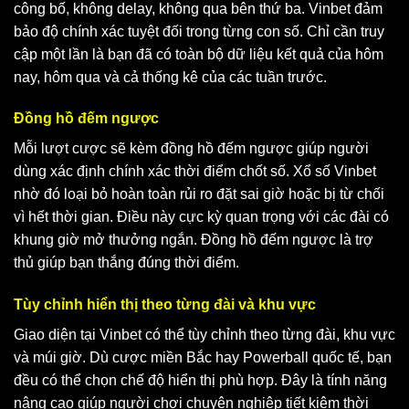
công bố, không delay, không qua bên thứ ba. Vinbet đảm
bảo độ chính xác tuyệt đối trong từng con số. Chỉ cần truy
cập một lần là bạn đã có toàn bộ dữ liệu kết quả của hôm
nay, hôm qua và cả thống kê của các tuần trước.
Đồng hồ đếm ngược
Mỗi lượt cược sẽ kèm đồng hồ đếm ngược giúp người
dùng xác định chính xác thời điểm chốt số. Xổ số Vinbet
nhờ đó loại bỏ hoàn toàn rủi ro đặt sai giờ hoặc bị từ chối
vì hết thời gian. Điều này cực kỳ quan trọng với các đài có
khung giờ mở thưởng ngắn. Đồng hồ đếm ngược là trợ
thủ giúp bạn thắng đúng thời điểm.
Tùy chỉnh hiển thị theo từng đài và khu vực
Giao diện tại Vinbet có thể tùy chỉnh theo từng đài, khu vực
và múi giờ. Dù cược miền Bắc hay Powerball quốc tế, bạn
đều có thể chọn chế độ hiển thị phù hợp. Đây là tính năng
nâng cao giúp người chơi chuyên nghiệp tiết kiệm thời