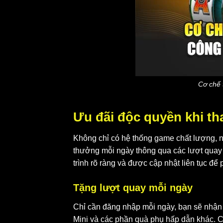
Cơ chế 
Ưu đãi độc quyền khi th
Không chỉ có hệ thống game chất lượng, nổ
thưởng mỗi ngày thông qua các lượt quay 
trình rõ ràng và được cập nhật liên tục đ
Tặng lượt quay mỗi ngày
Chỉ cần đăng nhập mỗi ngày, bạn sẽ nhận đ
Mini và các phần quà phụ hấp dẫn khác. Ch