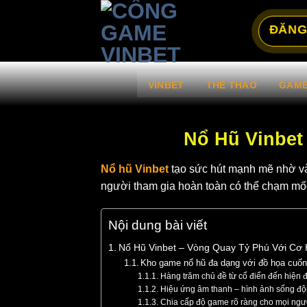
Bỏ
qua
ĐĂNG
nội
dung
VINBET
THỂ THAO
GAME
Nổ Hũ Vinbet
Nổ hũ Vinbet
tạo sức hút mạnh mẽ nhờ và
người tham gia hoàn toàn có thể chạm mốc
Nội dung bài viết
Nổ Hũ Vinbet – Vòng Quay Tỷ Phú Với Cơ 
Kho game nổ hũ đa dạng với đồ họa cuốn 
Hàng trăm chủ đề từ cổ điển đến hiện đ
Hiệu ứng âm thanh – hình ảnh sống độ
Chia cấp độ game rõ ràng cho mọi ngư