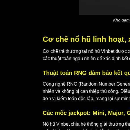
Kho game
Cơ chế nổ hũ linh hoạt,
Cơ chế trả thưởng tại nổ hũ Vinbet được 
các thuật toán ngẫu nhiên để xác định kết 
Thuật toán RNG đảm bảo kết q
Công nghệ RNG (Random Number Generator)
nhiên và không bị can thiệp thủ công. Đi
đơn vị kiểm toán độc lập, mang lại sự minh
Các mốc jackpot: Mini, Major, 
Nổ hũ Vinbet chia hệ thống giải thưởng thà