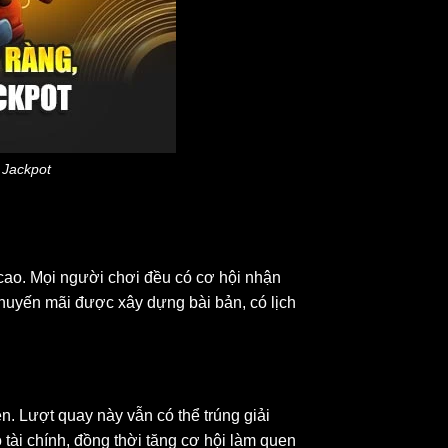
 Jackpot
ị cao. Mọi người chơi đều có cơ hội nhận
huyến mãi được xây dựng bài bản, có lịch
. Lượt quay này vẫn có thể trúng giải
 tài chính, đồng thời tăng cơ hội làm quen