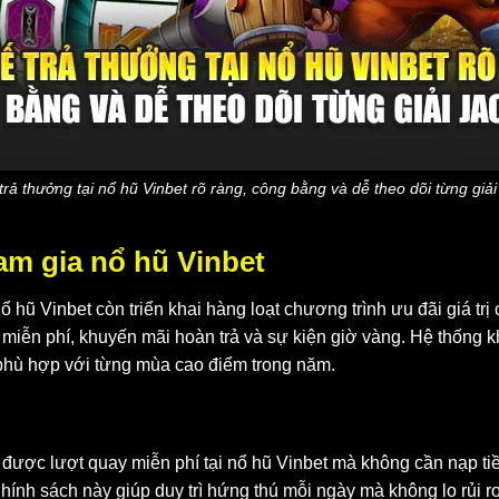
trả thưởng tại nổ hũ Vinbet rõ ràng, công bằng và dễ theo dõi từng giải
am gia nổ hũ Vinbet
 hũ Vinbet còn triển khai hàng loạt chương trình ưu đãi giá tr
miễn phí, khuyến mãi hoàn trả và sự kiện giờ vàng. Hệ thống k
ể phù hợp với từng mùa cao điểm trong năm.
ược lượt quay miễn phí tại nổ hũ Vinbet mà không cần nạp tiền
ính sách này giúp duy trì hứng thú mỗi ngày mà không lo rủi ro